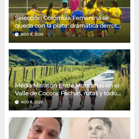
Selección Colombia Femenina se
queda con la plata: dramática derrota
ante México en los Juegos
AGO 9, 2026
Centroamericanos y del Caribe
Media Maratón Entre Montañas en el
Valle de Cocora: Fechas, rutas y todo
sobre la gran fiesta del running en
AGO 9, 2026
Salento