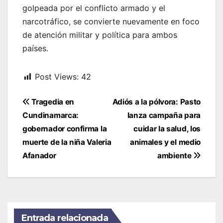
golpeada por el conflicto armado y el
narcotráfico, se convierte nuevamente en foco
de atención militar y política para ambos
países.
Post Views:
42
Navegación
Tragedia en
Adiós a la pólvora: Pasto
de
Cundinamarca:
lanza campaña para
entradas
gobernador confirma la
cuidar la salud, los
muerte de la niña Valeria
animales y el medio
Afanador
ambiente
Entrada relacionada