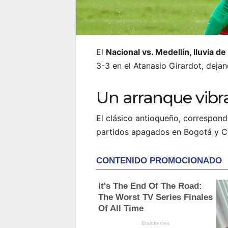
El
Nacional vs. Medellín, lluvia de
3-3 en el Atanasio Girardot, dejan
Un arranque vibr
El clásico antioqueño, correspondi
partidos apagados en Bogotá y Cali