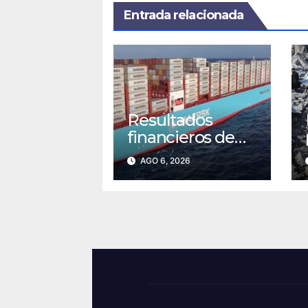
Entrada relacionada
Resultados
financieros de
Maersk
AGO 6, 2026
mantienen
expectativas
positivas para el
segundo
semestre