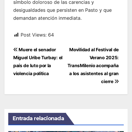
símbolo doloroso de las carencias y
desigualdades que persisten en Pasto y que
demandan atención inmediata.
Post Views:
64
Navegación
Muere el senador
Movilidad al Festival de
de
Miguel Uribe Turbay: el
Verano 2025:
entradas
país de luto por la
TransMilenio acompaña
violencia política
a los asistentes al gran
cierre
Entrada relacionada