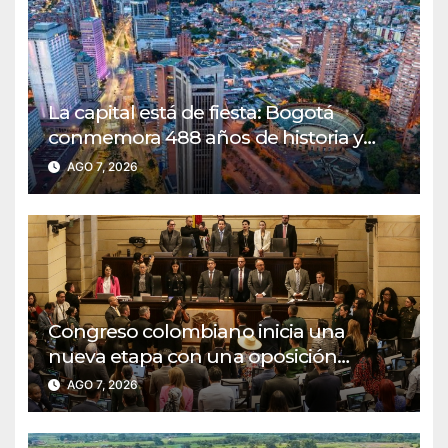
La capital está de fiesta: Bogotá
conmemora 488 años de historia y
renovación
AGO 7, 2026
Congreso colombiano inicia una
nueva etapa con una oposición
decidida a defender las reformas
AGO 7, 2026
sociales