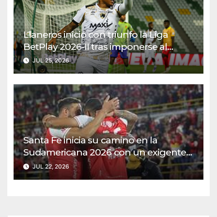
Llaneros inició con triunfo la Liga
BetPlay 2026-II tras imponerse al
Deportivo Pereira
JUL 25, 2026
Santa Fe inicia su camino en la
Sudamericana 2026 con un exigente
duelo ante Caracas
JUL 22, 2026