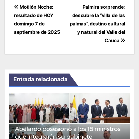
Navegación
Motilón Noche:
Palmira sorprende:
de
resultado de HOY
descubre la “villa de las
entradas
domingo 7 de
palmas”, destino cultural
septiembre de 2025
y natural del Valle del
Cauca
Entrada relacionada
Abelardo posesionó a los 18 ministros
que integrarán su gabinete