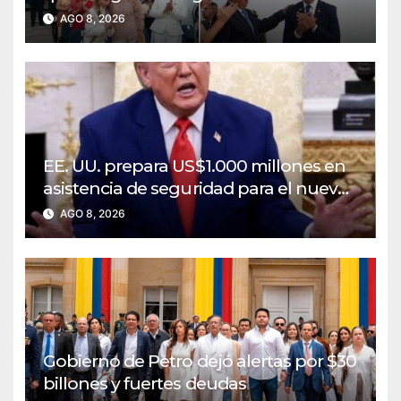
AGO 8, 2026
EE. UU. prepara US$1.000 millones en
asistencia de seguridad para el nuevo
Gobierno de Colombia
AGO 8, 2026
Gobierno de Petro dejó alertas por $30
billones y fuertes deudas