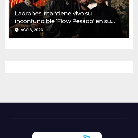
Ladrones, mantiene vivo su
inconfundible ‘Flow Pesado’ en su
nuevo sencillo ‘No Que No’
AGO 8, 2026