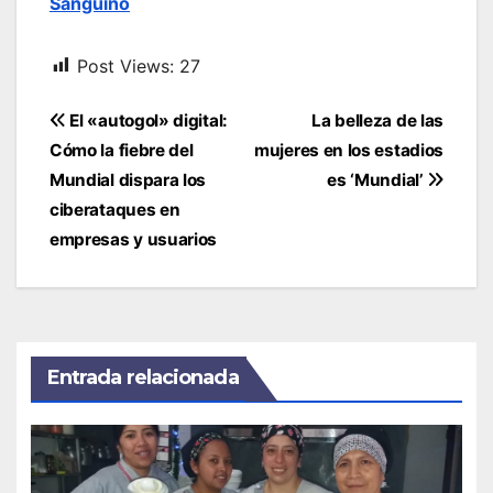
Sanguino
Post Views:
27
Navegación
El «autogol» digital:
La belleza de las
de
Cómo la fiebre del
mujeres en los estadios
entradas
Mundial dispara los
es ‘Mundial’
ciberataques en
empresas y usuarios
Entrada relacionada