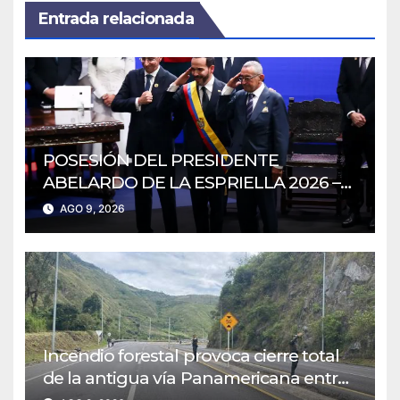
Entrada relacionada
POSESIÓN DEL PRESIDENTE
ABELARDO DE LA ESPRIELLA 2026 –
2030
AGO 9, 2026
Incendio forestal provoca cierre total
de la antigua vía Panamericana entre
Pasto e Ipiales