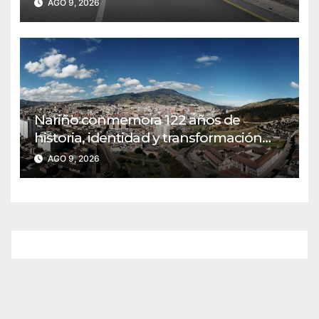
AGO 9, 2026
Nariño conmemora 122 años de
historia, identidad y transformación
regional
AGO 9, 2026