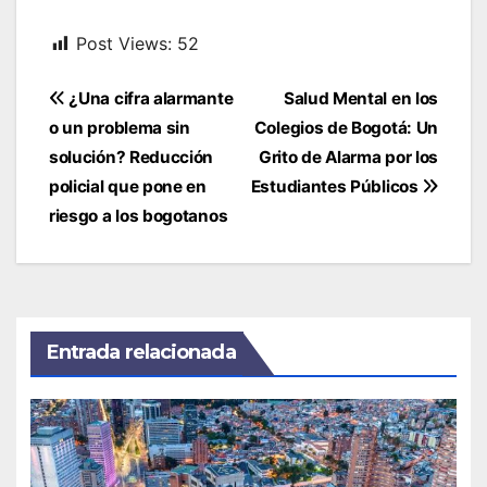
Post Views:
52
Navegación
¿Una cifra alarmante
Salud Mental en los
de
o un problema sin
Colegios de Bogotá: Un
entradas
solución? Reducción
Grito de Alarma por los
policial que pone en
Estudiantes Públicos
riesgo a los bogotanos
Entrada relacionada