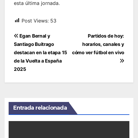
esta última jornada.
Post Views:
53
Navegación
Egan Bernal y
Partidos de hoy:
de
Santiago Buitrago
horarios, canales y
entradas
destacan en la etapa 15
cómo ver fútbol en vivo
de la Vuelta a España
2025
Entrada relacionada