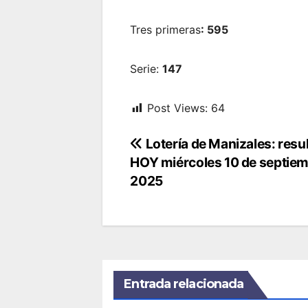
Tres primeras
: 595
Serie:
147
Post Views:
64
Navegación
Lotería de Manizales: resu
HOY miércoles 10 de septiem
de
2025
entradas
Entrada relacionada