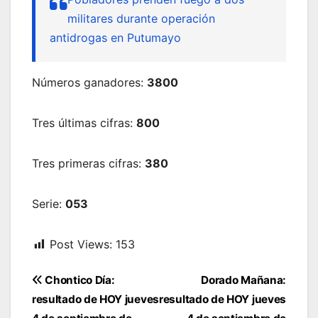
militares durante operación
antidrogas en Putumayo
Números ganadores:
3800
Tres últimas cifras:
800
Tres primeras cifras:
380
Serie:
053
Post Views:
153
Navegación
Chontico Día:
Dorado Mañana:
de
resultado de HOY jueves
resultado de HOY jueves