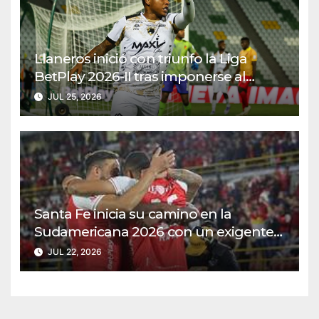
Llaneros inició con triunfo la Liga
BetPlay 2026-II tras imponerse al
Deportivo Pereira
JUL 25, 2026
Santa Fe inicia su camino en la
Sudamericana 2026 con un exigente
duelo ante Caracas
JUL 22, 2026