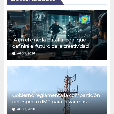
IA en el cine: la batalla legal que
definirá el futuro de la creatividad
AGO 7, 2026
Gobierno reglamenta la compartición
del espectro IMT para llevar más
conectividad a las regiones
AGO 7, 2026