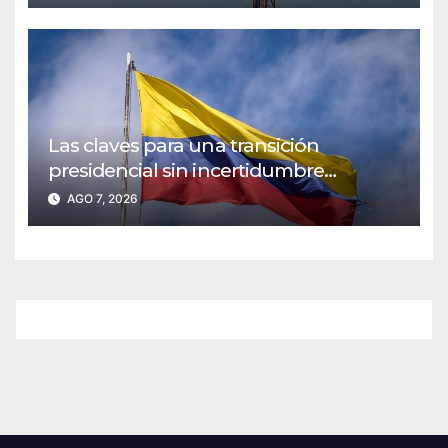
Las claves para una transición
presidencial sin incertidumbre
institucional
AGO 7, 2026