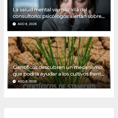
La salud mental va más allá del
consultorio: psicólogos alertan sobre
nuevos desafíos sociales
AGO 8, 2026
Científicos descubren un mecanismo
que podría ayudar a los cultivos frente
al calor y la sequía
AGO 8, 2026