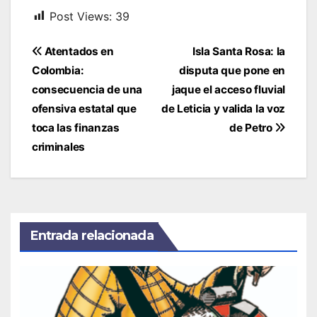
Post Views:
39
Navegación
Atentados en
Isla Santa Rosa: la
de
Colombia:
disputa que pone en
entradas
consecuencia de una
jaque el acceso fluvial
ofensiva estatal que
de Leticia y valida la voz
toca las finanzas
de Petro
criminales
Entrada relacionada