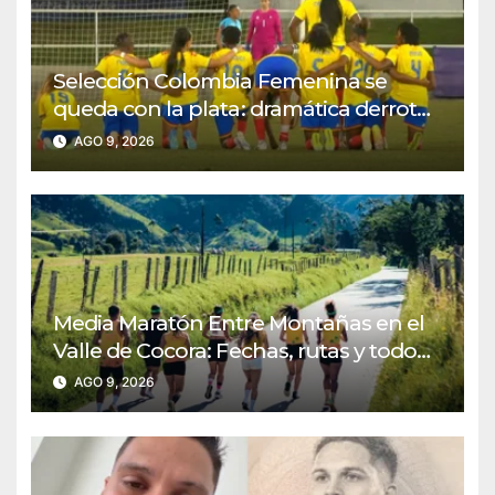
Selección Colombia Femenina se
queda con la plata: dramática derrota
ante México en los Juegos
AGO 9, 2026
Centroamericanos y del Caribe
Media Maratón Entre Montañas en el
Valle de Cocora: Fechas, rutas y todo
sobre la gran fiesta del running en
AGO 9, 2026
Salento