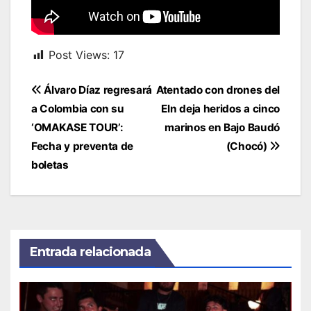
Post Views:
17
Navegación
Álvaro Díaz regresará
Atentado con drones del
de
a Colombia con su
Eln deja heridos a cinco
entradas
‘OMAKASE TOUR’:
marinos en Bajo Baudó
Fecha y preventa de
(Chocó)
boletas
Entrada relacionada