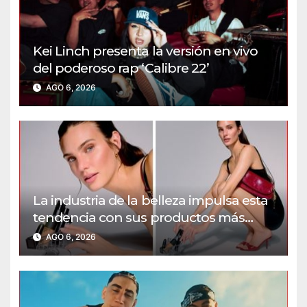
Kei Linch presenta la versión en vivo
del poderoso rap ‘Calibre 22’
AGO 6, 2026
La industria de la belleza impulsa esta
tendencia con sus productos más
icónicos
AGO 6, 2026