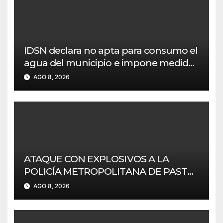
IDSN declara no apta para consumo el
agua del municipio e impone medidas
a Empoobando
AGO 8, 2026
ATAQUE CON EXPLOSIVOS A LA
POLICÍA METROPOLITANA DE PASTO
SIN AFECTACIONES.
AGO 8, 2026