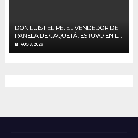
DON LUIS FELIPE, EL VENDEDOR DE
PANELA DE CAQUETÁ, ESTUVO EN LA
CEREMONIA DE POSESIÓN DE
AGO 8, 2026
ABELARDO DE LA ESPRIELLA EN CALI.