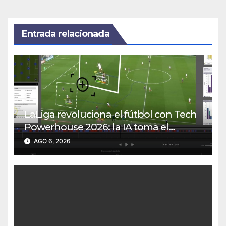
Entrada relacionada
LaLiga revoluciona el fútbol con Tech
Powerhouse 2026: la IA toma el
control del juego
AGO 6, 2026