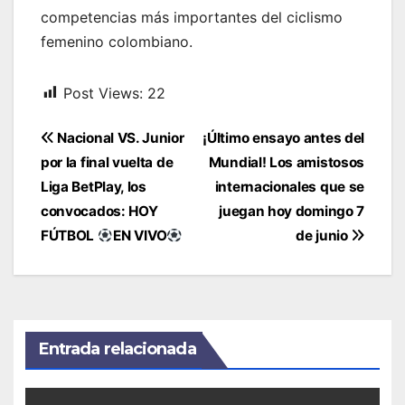
competencias más importantes del ciclismo
femenino colombiano.
Post Views:
22
Navegación
Nacional VS. Junior
¡Último ensayo antes del
de
por la final vuelta de
Mundial! Los amistosos
entradas
Liga BetPlay, los
internacionales que se
convocados: HOY
juegan hoy domingo 7
FÚTBOL
EN VIVO
de junio
Entrada relacionada