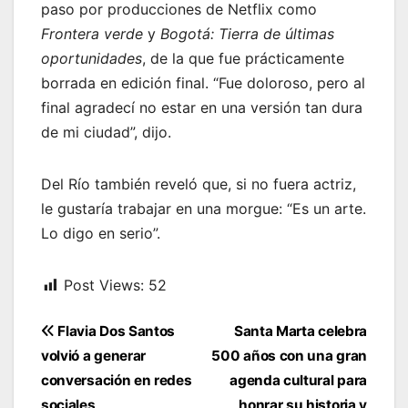
paso por producciones de Netflix como
Frontera verde
y
Bogotá: Tierra de últimas
oportunidades
, de la que fue prácticamente
borrada en edición final. “Fue doloroso, pero al
final agradecí no estar en una versión tan dura
de mi ciudad”, dijo.
Del Río también reveló que, si no fuera actriz,
le gustaría trabajar en una morgue: “Es un arte.
Lo digo en serio”.
Post Views:
52
Navegación
Flavia Dos Santos
Santa Marta celebra
de
volvió a generar
500 años con una gran
entradas
conversación en redes
agenda cultural para
sociales
honrar su historia y