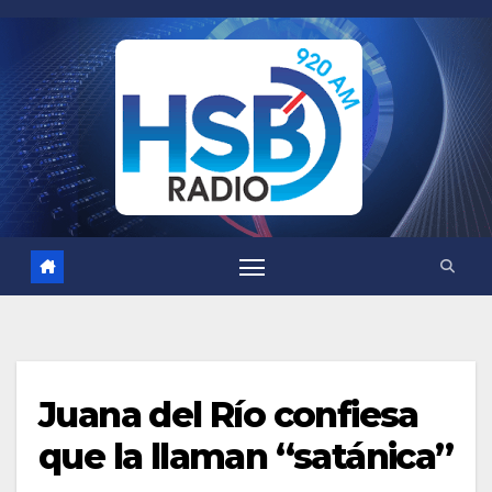
Saltar
al
contenido
Juana del Río confiesa
que la llaman “satánica”