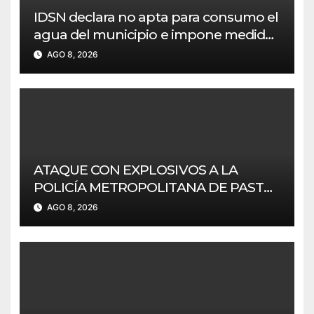
IDSN declara no apta para consumo el
agua del municipio e impone medidas
a Empoobando
AGO 8, 2026
ATAQUE CON EXPLOSIVOS A LA
POLICÍA METROPOLITANA DE PASTO
SIN AFECTACIONES.
AGO 8, 2026