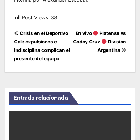
Post Views:
38
Navegación
Crisis en el Deportivo
En vivo
Platense vs
de
Cali: expulsiones e
Godoy Cruz
División
entradas
indisciplina complican el
Argentina
presente del equipo
Entrada relacionada