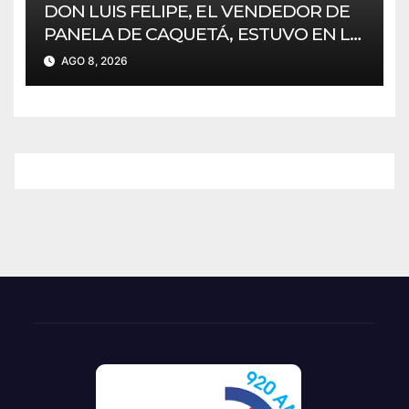
DON LUIS FELIPE, EL VENDEDOR DE
PANELA DE CAQUETÁ, ESTUVO EN LA
CEREMONIA DE POSESIÓN DE
AGO 8, 2026
ABELARDO DE LA ESPRIELLA EN CALI.