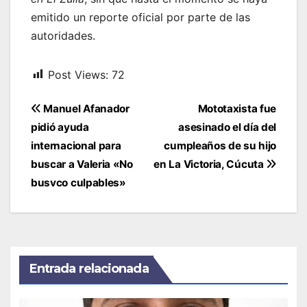
emitido un reporte oficial por parte de las
autoridades.
Post Views:
72
Navegación
Manuel Afanador
Mototaxista fue
de
pidió ayuda
asesinado el día del
entradas
internacional para
cumpleaños de su hijo
buscar a Valeria «No
en La Victoria, Cúcuta
busvco culpables»
Entrada relacionada