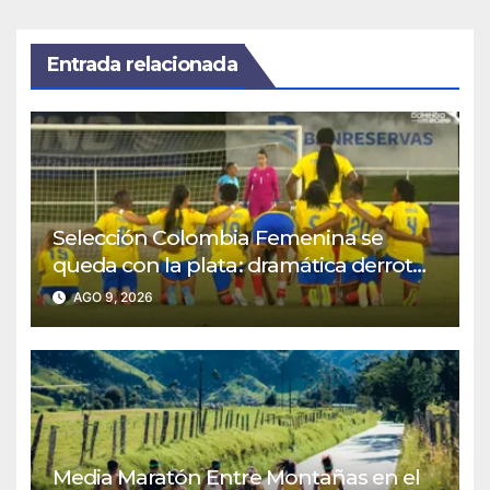
Entrada relacionada
Selección Colombia Femenina se
queda con la plata: dramática derrota
ante México en los Juegos
AGO 9, 2026
Centroamericanos y del Caribe
Media Maratón Entre Montañas en el