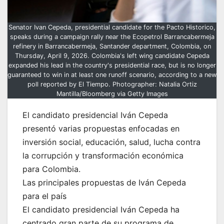
Senator Ivan Cepeda, presidential candidate for the Pacto Historico,
speaks during a campaign rally near the Ecopetrol Barrancabermeja
refinery in Barrancabermeja, Santander department, Colombia, on
Thursday, April 9, 2026. Colombia's left wing candidate Cepeda
expanded his lead in the country's presidential race, but is no longer
guaranteed to win in at least one runoff scenario, according to a new
poll reported by El Tiempo. Photographer: Natalia Ortiz
Mantilla/Bloomberg via Getty Images
El candidato presidencial Iván Cepeda
presentó varias propuestas enfocadas en
inversión social, educación, salud, lucha contra
la corrupción y transformación económica
para Colombia.
Las principales propuestas de Iván Cepeda
para el país
El candidato presidencial Iván Cepeda ha
centrado gran parte de su programa de