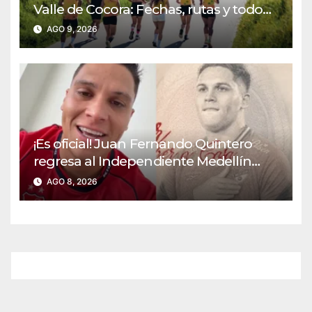
Valle de Cocora: Fechas, rutas y todo
sobre la gran fiesta del running en
AGO 9, 2026
Salento
¡Es oficial! Juan Fernando Quintero
regresa al Independiente Medellín
para el segundo semestre
AGO 8, 2026