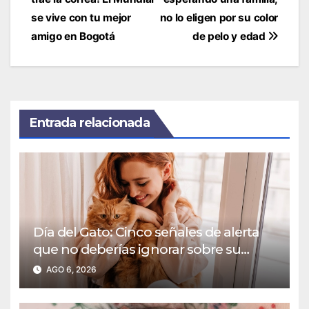
de
entradas
se vive con tu mejor
no lo eligen por su color
amigo en Bogotá
de pelo y edad
Entrada relacionada
Día del Gato: Cinco señales de alerta
que no deberías ignorar sobre su
bienestar
AGO 6, 2026