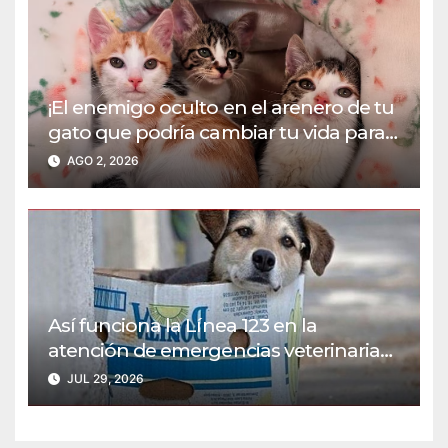
¡El enemigo oculto en el arenero de tu
gato que podría cambiar tu vida para
siempre!
AGO 2, 2026
Así funciona la Línea 123 en la
atención de emergencias veterinarias
para animales de calle
JUL 29, 2026