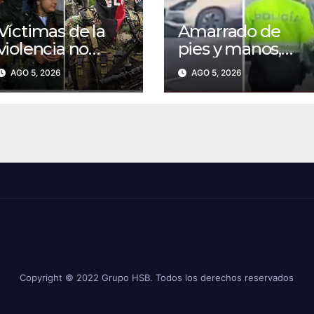
Víctimas de la
Amarrado de
violencia no
pies y manos,
permitirán que
conductor en
AGO 5, 2026
AGO 5, 2026
las disidencias
Bogotá
secuestren en
sobrevivió al
Nariño a las
horror que vivió
comunidades y a
tras el robo de su
la Fuerza Pública
carro: VIDEO
Copyright © 2022 Grupo HSB. Todos los derechos reservados