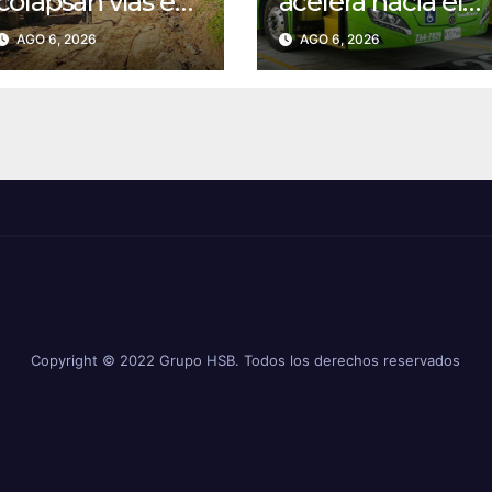
colapsan vías en
acelera hacia el
el occidente:
futuro: ciudades
AGO 6, 2026
AGO 6, 2026
Invías despliega
multiplican
maquinaria en
licitaciones de
emergencia
buses eléctricos
Copyright © 2022 Grupo HSB. Todos los derechos reservados