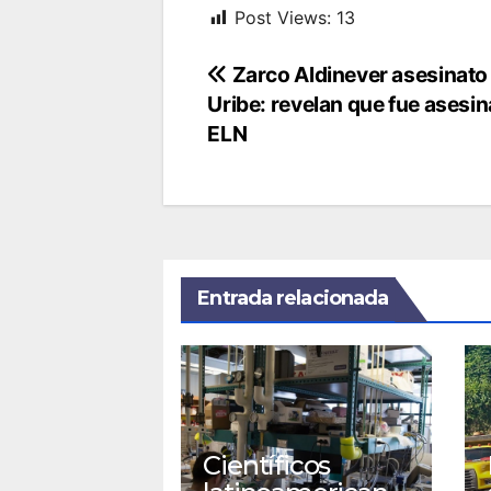
Post Views:
13
Navegación
Zarco Aldinever asesinato
Uribe: revelan que fue asesin
de
ELN
entradas
Entrada relacionada
Científicos