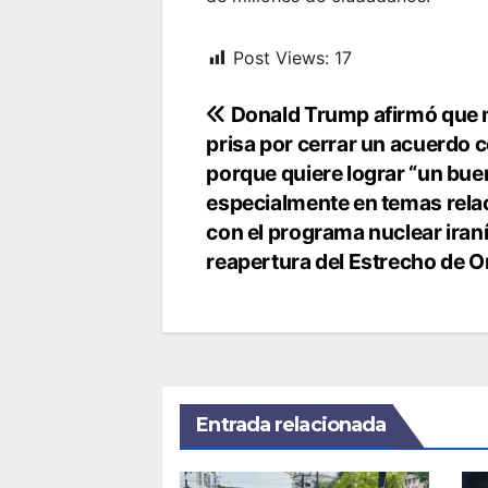
Post Views:
17
Navegación
Donald Trump afirmó que n
prisa por cerrar un acuerdo c
de
porque quiere lograr “un buen
entradas
especialmente en temas rel
con el programa nuclear iraní 
reapertura del Estrecho de 
Entrada relacionada