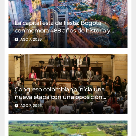
La capital está de fiesta: Bogotá
conmemora 488 años de historia y
renovación
AGO 7, 2026
Congreso colombiano inicia una
nueva etapa con una oposición
decidida a defender las reformas
AGO 7, 2026
sociales