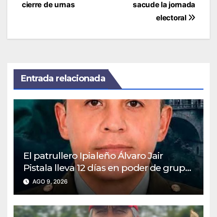
cierre de urnas
sacude la jornada
electoral
Entrada relacionada
El patrullero Ipialeño Álvaro Jair
Pistala lleva 12 días en poder de grupo
ilegal
AGO 9, 2026