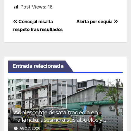
Post Views:
16
Navegación
Concejal resalta
Alerta por sequía
de
respeto tras resultados
entradas
Entrada relacionada
Adolescente desata tragedia en
Tailandia: asesinó a sus abuelos y
causó una masacre en su colegio
AGO 7, 2026