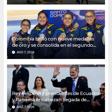
Colombia brilló con nueve medallas
de oro y se consolida en el segundo
lugar del medallero
AGO 7, 2026
Rey Felipe VI y presidentes de Ecuador
y Panamá encabezan llegada de
delegaciones para la posesión de De
AGO 7, 2026