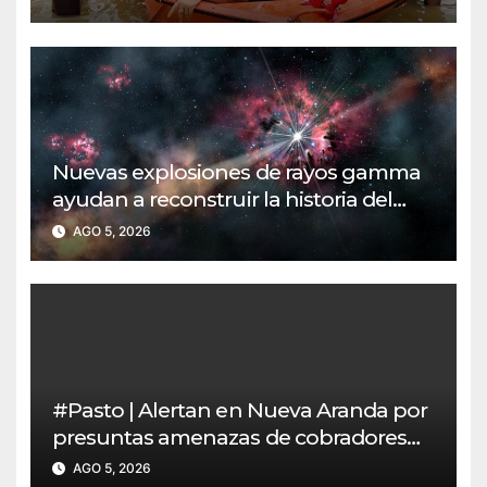
inundaciones
Nuevas explosiones de rayos gamma
ayudan a reconstruir la historia del
universo temprano
AGO 5, 2026
#Pasto | Alertan en Nueva Aranda por
presuntas amenazas de cobradores
“gota a gota”
AGO 5, 2026