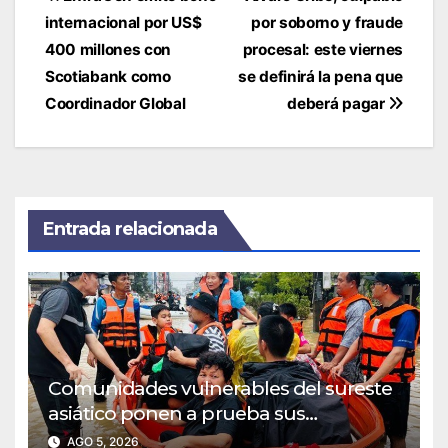
de
internacional por US$
por soborno y fraude
entradas
400 millones con
procesal: este viernes
Scotiabank como
se definirá la pena que
Coordinador Global
deberá pagar
Entrada relacionada
Comunidades vulnerables del sureste
asiático ponen a prueba sus
protocolos de evacuación por
AGO 5, 2026