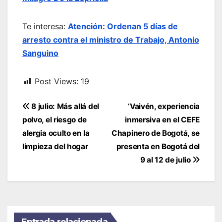
Te interesa:
Atención: Ordenan 5 días de
arresto contra el ministro de Trabajo, Antonio
Sanguino
Post Views:
19
Navegación
8 julio: Más allá del
‘Vaivén, experiencia
de
polvo, el riesgo de
inmersiva en el CEFE
entradas
alergia oculto en la
Chapinero de Bogotá, se
limpieza del hogar
presenta en Bogotá del
9 al 12 de julio
Entrada relacionada