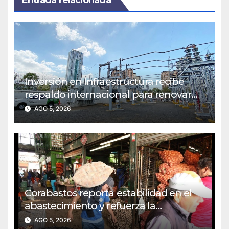
Inversión en Infraestructura recibe
respaldo internacional para renovar
redes eléctricas urbanas
AGO 5, 2026
Corabastos reporta estabilidad en el
abastecimiento y refuerza la
Seguridad Alimentaria del país
AGO 5, 2026