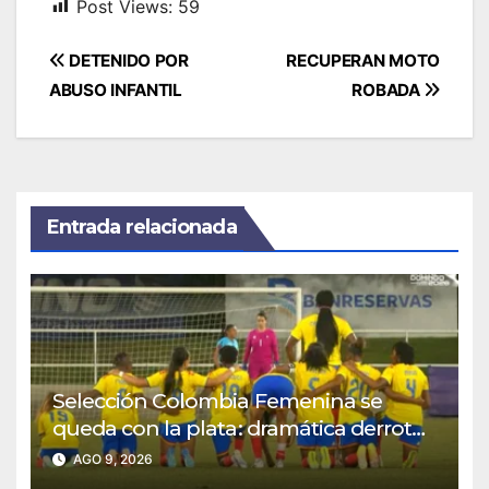
Post Views:
59
Navegación
DETENIDO POR
RECUPERAN MOTO
de
ABUSO INFANTIL
ROBADA
entradas
Entrada relacionada
Selección Colombia Femenina se
queda con la plata: dramática derrota
ante México en los Juegos
AGO 9, 2026
Centroamericanos y del Caribe