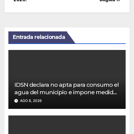
entradas
Entrada relacionada
IDSN declara no apta para consumo el
agua del municipio e impone medidas
a Empoobando
AGO 8, 2026