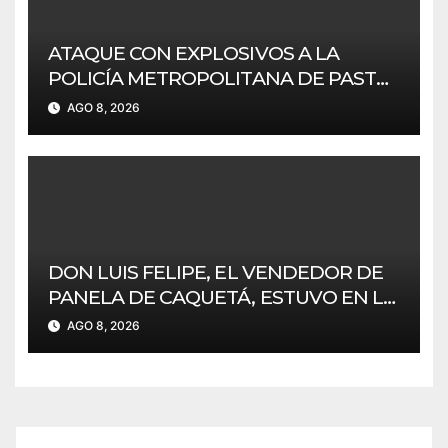
ATAQUE CON EXPLOSIVOS A LA
POLICÍA METROPOLITANA DE PASTO
SIN AFECTACIONES.
AGO 8, 2026
DON LUIS FELIPE, EL VENDEDOR DE
PANELA DE CAQUETÁ, ESTUVO EN LA
CEREMONIA DE POSESIÓN DE
AGO 8, 2026
ABELARDO DE LA ESPRIELLA EN CALI.