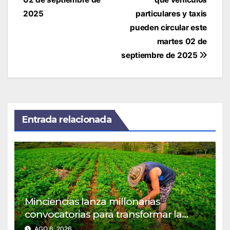
de
entradas
2025
particulares y taxis
pueden circular este
martes 02 de
septiembre de 2025
Entrada relacionada
Minciencias lanza millonarias
convocatorias para transformar la
agroindustria en regiones PDET
AGO 6, 2026