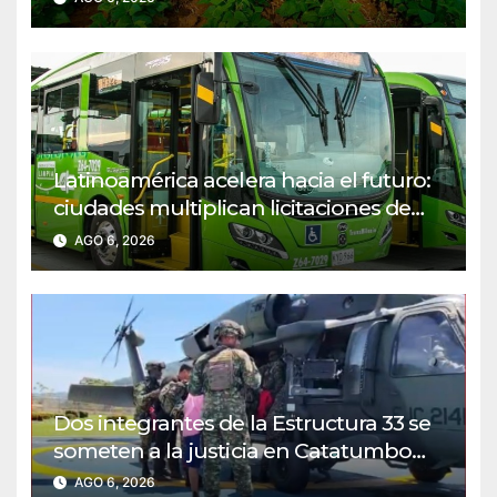
Latinoamérica acelera hacia el futuro:
ciudades multiplican licitaciones de
buses eléctricos
AGO 6, 2026
Dos integrantes de la Estructura 33 se
someten a la justicia en Catatumbo
VIDEO
AGO 6, 2026