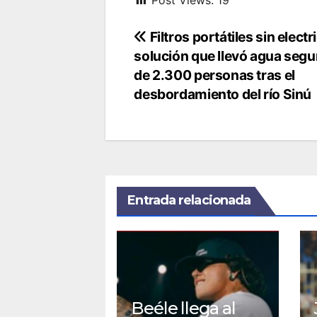
Navegación
Filtros portátiles sin electr
solución que llevó agua segu
de
de 2.300 personas tras el
entradas
desbordamiento del río Sinú
Entrada relacionada
Beéle llega al