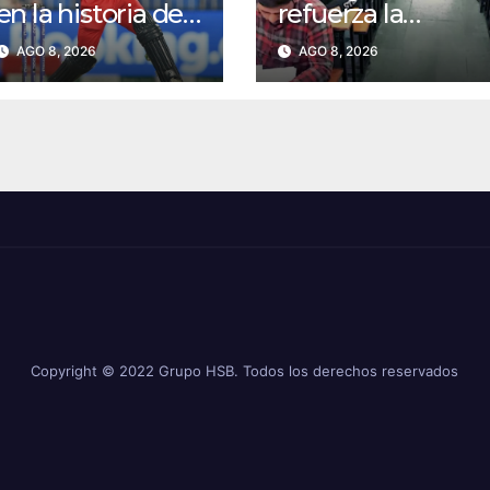
en la historia del
refuerza la
críquet tras
seguridad de sus
AGO 8, 2026
AGO 8, 2026
conquistar el
exámenes y
récord absoluto
revisa centros de
de T20
preparación
académica
Copyright © 2022 Grupo HSB. Todos los derechos reservados