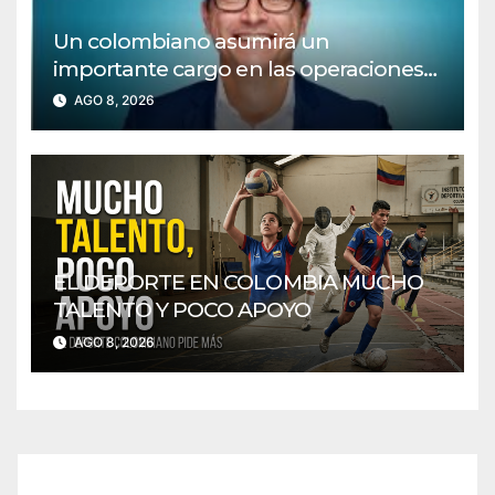
Un colombiano asumirá un
importante cargo en las operaciones
de American Airlines en Sudamérica
AGO 8, 2026
EL DEPORTE EN COLOMBIA MUCHO
TALENTO Y POCO APOYO
AGO 8, 2026