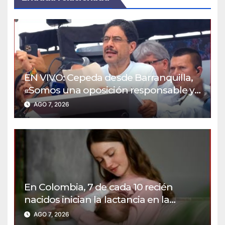
EN VIVO: Cepeda desde Barranquilla,
«Somos una oposición responsable y
defensores de la democracia»
AGO 7, 2026
En Colombia, 7 de cada 10 recién
nacidos inician la lactancia en la
primera hora de vida
AGO 7, 2026