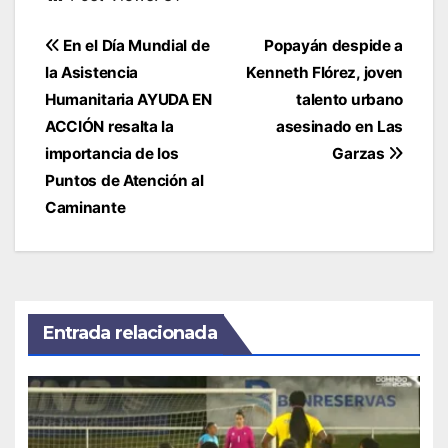
Navegación
En el Día Mundial de
Popayán despide a
de
la Asistencia
Kenneth Flórez, joven
entradas
Humanitaria AYUDA EN
talento urbano
ACCIÓN resalta la
asesinado en Las
importancia de los
Garzas
Puntos de Atención al
Caminante
Entrada relacionada