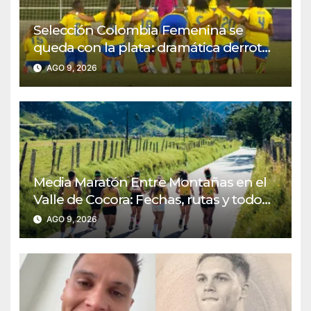
Selección Colombia Femenina se
queda con la plata: dramática derrota
ante México en los Juegos
AGO 9, 2026
Centroamericanos y del Caribe
Media Maratón Entre Montañas en el
Valle de Cocora: Fechas, rutas y todo
sobre la gran fiesta del running en
AGO 9, 2026
Salento