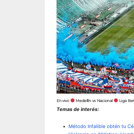
En vivo
Medellín vs Nacional
Liga Be
Temas de interés:
Método Infalible obtén tu Céd