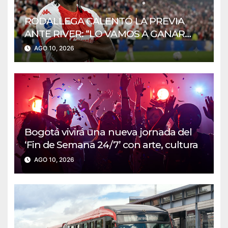
RODALLEGA CALENTÓ LA PREVIA
ANTE RIVER: “LO VAMOS A GANAR
CON HUEVITOS”
AGO 10, 2026
Bogotá vivirá una nueva jornada del
‘Fin de Semana 24/7’ con arte, cultura
AGO 10, 2026