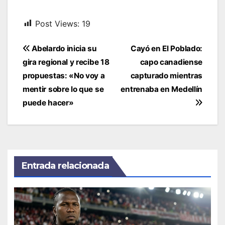
Post Views:
19
Navegación
Abelardo inicia su
Cayó en El Poblado:
de
gira regional y recibe 18
capo canadiense
entradas
propuestas: «No voy a
capturado mientras
mentir sobre lo que se
entrenaba en Medellín
puede hacer»
Entrada relacionada