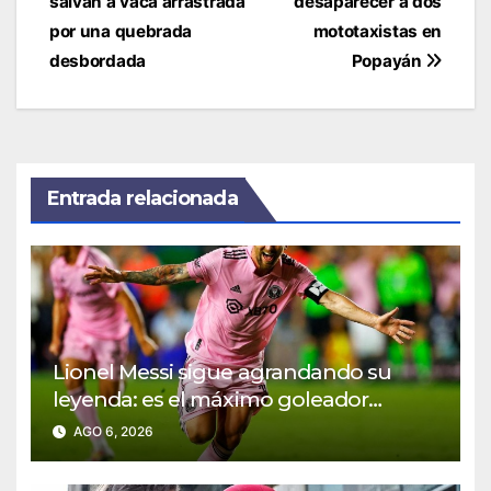
entradas
salvan a vaca arrastrada
desaparecer a dos
por una quebrada
mototaxistas en
desbordada
Popayán
Entrada relacionada
Lionel Messi sigue agrandando su
leyenda: es el máximo goleador
histórico de la Leagues Cup
AGO 6, 2026