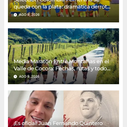
queda con la plata: dramática derrota
ante México en los Juegos
AGO 9, 2026
Centroamericanos y del Caribe
Media Maratón Entre Montañas en el
Valle de Cocora: Fechas, rutas y todo
sobre la gran fiesta del running en
AGO 9, 2026
Salento
¡Es oficial! Juan Fernando Quintero