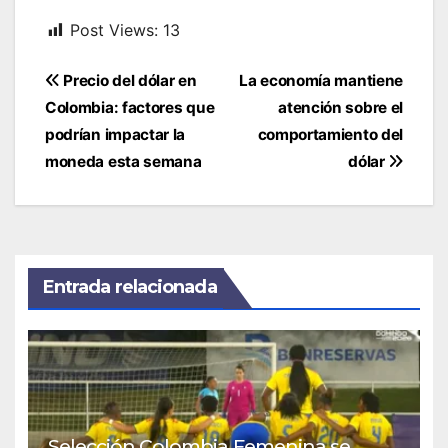
Post Views:
13
Navegación
Precio del dólar en
La economía mantiene
de
Colombia: factores que
atención sobre el
entradas
podrían impactar la
comportamiento del
moneda esta semana
dólar
Entrada relacionada
Selección Colombia Femenina se