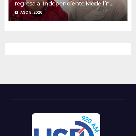
regresa al Independiente Medellín
para el segundo semestre
AGO 8, 2026