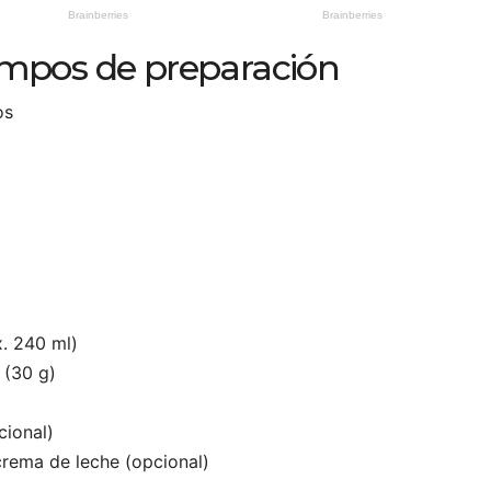
iempos de preparación
os
x. 240 ml)
 (30 g)
cional)
rema de leche (opcional)