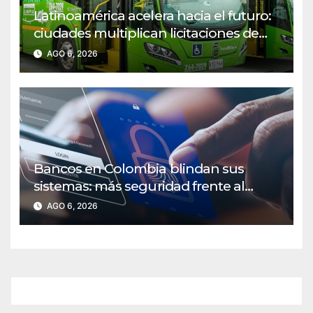
Latinoamérica acelera hacia el futuro:
ciudades multiplican licitaciones de
buses eléctricos
AGO 6, 2026
Bancos en Colombia blindan sus
sistemas: más seguridad frente al
fraude digital
AGO 6, 2026