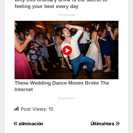
Post Views:
10
Navegación
eliminación
ÚltimaHora
de