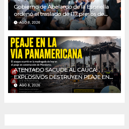
Gobierno de Abelardo de la Espriella
ordenó el traslado de 117 presos de
alto perfil
AGO 8, 2026
ATENTADO SACUDE AL CAUCA:
EXPLOSIVOS DESTRUYEN PEAJE EN
CONSTRUCCIÓN EN LA VÍA
AGO 8, 2026
PANAMERICANA