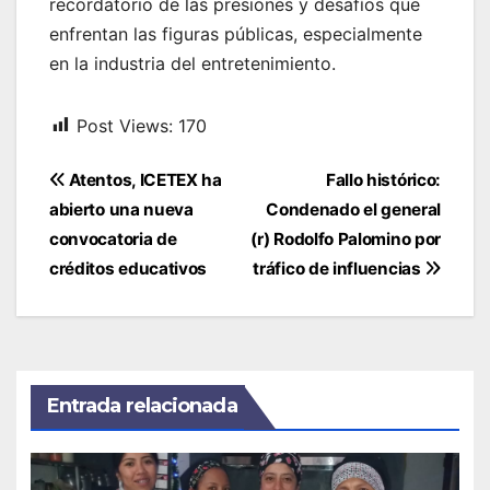
recordatorio de las presiones y desafíos que
enfrentan las figuras públicas, especialmente
en la industria del entretenimiento.
Post Views:
170
Navegación
Atentos, ICETEX ha
Fallo histórico:
de
abierto una nueva
Condenado el general
entradas
convocatoria de
(r) Rodolfo Palomino por
créditos educativos
tráfico de influencias
Entrada relacionada