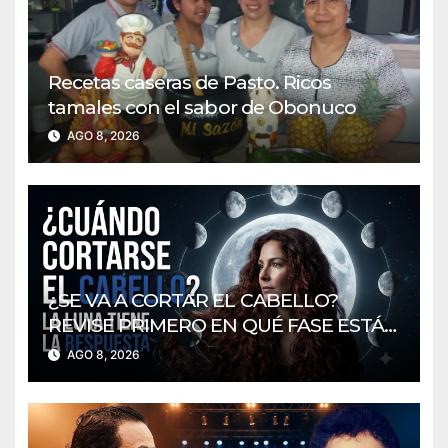
Recetas caseras de Pasto. Ricos
tamales con el sabor de Obonuco
AGO 8, 2026
¿SE VA A CORTAR EL CABELLO?
REVISE PRIMERO EN QUÉ FASE ESTÁ
LA LUNA
AGO 8, 2026