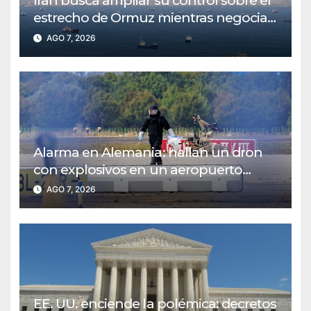
Irán busca ampliar su control sobre el
estrecho de Ormuz mientras negocia
tasas con Omán
AGO 7, 2026
Alarma en Alemania: hallan un dron
con explosivos en un aeropuerto
estratégico de Leipzig
AGO 7, 2026
EE. UU. enciende la polémica: decretos