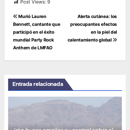
Post Views:
9
Navegación
Murió Lauren
Alerta cutánea: los
de
Bennett, cantante que
preocupantes efectos
entradas
participó en el éxito
en la piel del
mundial Party Rock
calentamiento global
Anthem de LMFAO
Entrada relacionada