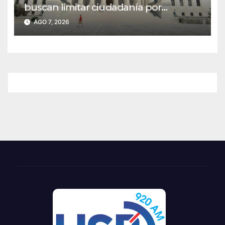
buscan limitar ciudadanía por
nacimiento
AGO 7, 2026