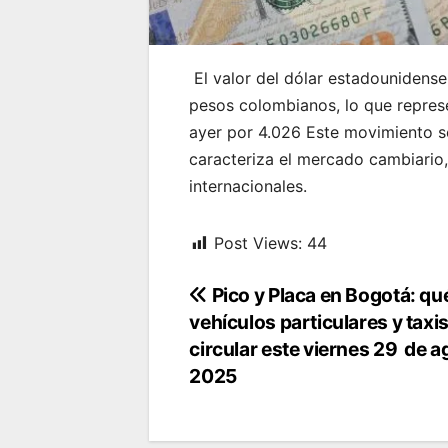
El valor del dólar estadounidens
pesos colombianos, lo que represe
ayer por 4.026 Este movimiento se
caracteriza el mercado cambiario,
internacionales.
Post Views:
44
Navegación
Pico y Placa en Bogotá: qu
vehículos particulares y tax
de
circular este viernes 29 de a
entradas
2025